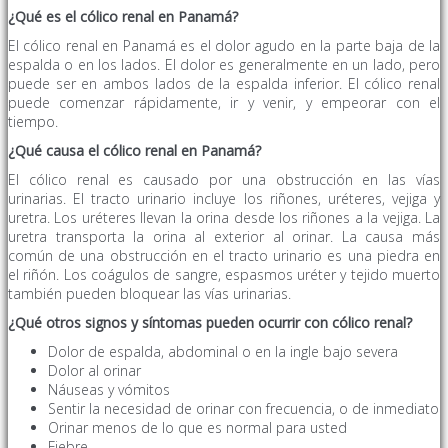
¿Qué es el cólico renal en Panamá?
El cólico renal en Panamá es el dolor agudo en la parte baja de la
espalda o en los lados. El dolor es generalmente en un lado, pero
puede ser en ambos lados de la espalda inferior. El cólico renal
puede comenzar rápidamente, ir y venir, y empeorar con el
tiempo.
¿Qué causa el cólico renal en Panamá
?
El cólico renal es causado por una obstrucción en las vías
urinarias. El tracto urinario incluye los riñones, uréteres, vejiga y
uretra. Los uréteres llevan la orina desde los riñones a la vejiga. La
uretra transporta la orina al exterior al orinar. La causa más
común de una obstrucción en el tracto urinario es una piedra en
el riñón. Los coágulos de sangre, espasmos uréter y tejido muerto
también pueden bloquear las vías urinarias.
¿Qué otros signos y síntomas pueden ocurrir con cólico renal?
Dolor de espalda, abdominal o en la ingle bajo severa
Dolor al orinar
Náuseas y vómitos
Sentir la necesidad de orinar con frecuencia, o de inmediato
Orinar menos de lo que es normal para usted
Fiebre