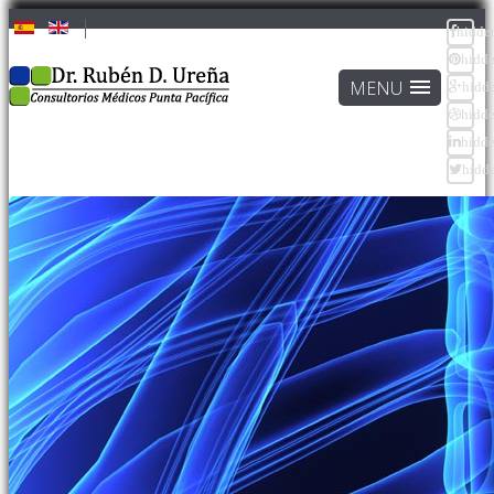
hidde
hidd
hidd
hidd
hidd
hidd